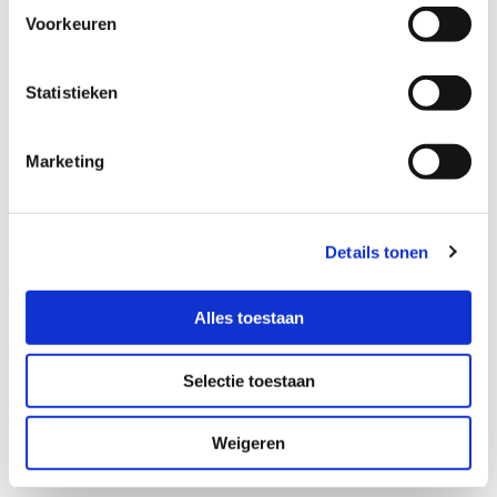
professionele deurrenovatie voor uw
opti
Voorkeuren
woning kan betekenen.
je o
op b
Statistieken
besl
Lees meer
keuk
Marketing
Details tonen
Alles toestaan
Selectie toestaan
Weigeren