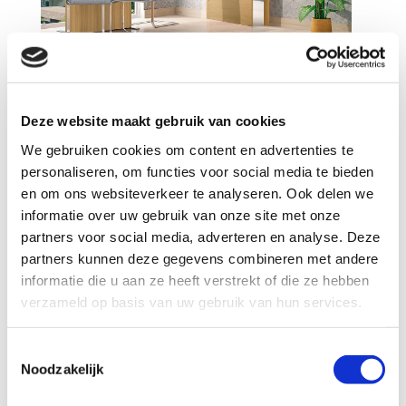
29/1
30/12/2024
0 Opmerkingen
Ke
De meerwaarde van
Deze website maakt gebruik van cookies
ver
We gebruiken cookies om content en advertenties te
professionele
ke
personaliseren, om functies voor social media te bieden
deurrenovatie door Portas
en om ons websiteverkeer te analyseren. Ook delen we
Is j
informatie over uw gebruik van onze site met onze
Een versleten deur hoeft niet direct
maar
partners voor social media, adverteren en analyse. Deze
partners kunnen deze gegevens combineren met andere
vervangen te worden. Met de unieke
nieu
informatie die u aan ze heeft verstrekt of die ze hebben
renovatietechniek van Portas
twee
verzameld op basis van uw gebruik van hun services.
transformeren we uw bestaande deuren
het 
in volledig onderhoudsvrije, moderne
voll
Toestemmingsselectie
deuren die er weer jarenlang prachtig
meth
Noodzakelijk
uitzien. In dit artikel leggen we uit wat
nieu