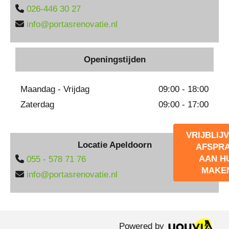

026-446 30 27

info@portasrenovatie.nl
Openingstijden
Maandag - Vrijdag
09:00 - 18:00
Zaterdag
09:00 - 17:00
VRIJBLIJ
Locatie Apeldoorn
AFSPR
AAN H

055 - 578 71 76
MAKE

info@portasrenovatie.nl
Powered by